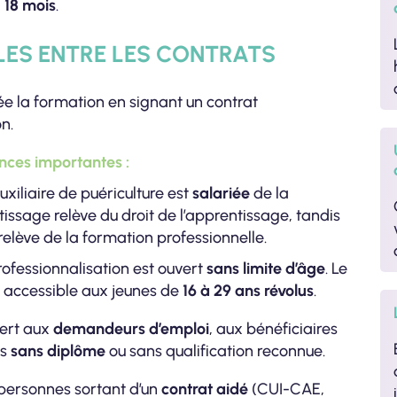
à
18 mois
.
ALES ENTRE LES CONTRATS
e la formation en signant un contrat
n.
nces importantes :
auxiliaire de puériculture est
salariée
de la
ntissage relève du droit de l’apprentissage, tandis
relève de la formation professionnelle.
professionnalisation est ouvert
sans limite d’âge
. Le
i accessible aux jeunes de
16 à 29 ans révolus
.
vert aux
demandeurs d’emploi
, aux bénéficiaires
es
sans diplôme
ou sans qualification reconnue.
 personnes sortant d’un
contrat aidé
(CUI-CAE,