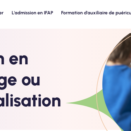
er
L'admission en IFAP
Formation d'auxiliaire de puéricu
n en
ge ou
lisation